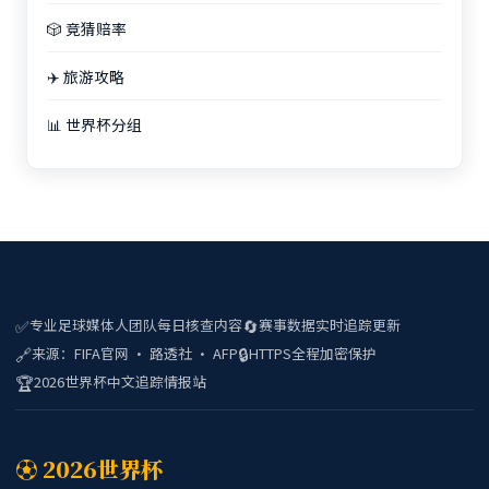
🎲 竞猜赔率
✈️ 旅游攻略
📊 世界杯分组
✅
🔄
专业足球媒体人团队每日核查内容
赛事数据实时追踪更新
🔗
🔒
来源：FIFA官网 · 路透社 · AFP
HTTPS全程加密保护
🏆
2026世界杯中文追踪情报站
⚽ 2026世界杯