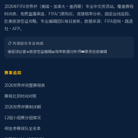
2026年FIFA世界杯（美国·加拿大·墨西哥）专业中文资讯站。覆盖赛程
时间表、免费直播渠道、FIFA门票购买、竞猜赔率分析、国足出线追踪、
赴美旅游签证攻略，专业编辑团队每日更新，数据来源：FIFA官网·路透
社·AFP。
📋 内容团队专业构成
⚽
足球记者
✈️
旅游签证编辑
📊
赔率数据分析师
🎟️
票务信息编辑
赛事追踪
2026世界杯完整赛程表
赛程北京时间对照
2026世界杯赛制详解
12组小组赛分组情况
48支参赛球队全名单