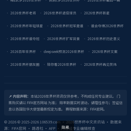
2026世界杯老将
2026世界杯退役球员
2026世界杯新星
2026世界杯年轻球星
2026世界杯冠军是谁
谁会夺得2026世界杯
2026世界杯谁夺冠
2026世界杯扩军背景
2026世界杯历史意义
2026百年世界杯
deepseek预测2026世界杯
2026世界杯文案
2026世界杯朋友圈
陪你看2026世界杯
2026世界杯再见贺炜
📌 内容声明：
本站2026世界杯资讯仅供参考，不构成任何专业建议。 门
票购买请以
FIFA官方网站
为准； 赔率数据实时波动，请理性参与；签证信
息以各国驻华大使馆最新规定为准。 赛程数据来源：FIFA官网。
© 2026 © 2025-2026 106539.com · 2026世界杯中文资讯站 · 数据来
隐藏
源：FIFA官网 · 路透社 · AFP · 内容经专业编辑核查