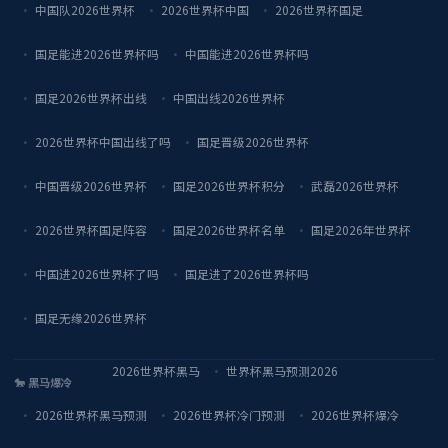
中国队2026世界杯
2026世界杯中国
2026世界杯国足
国足能进2026世界杯吗
中国能进2026世界杯吗
国足2026世界杯出线
中国出线2026世界杯
2026世界杯中国出线了吗
国足晋级2026世界杯
中国晋级2026世界杯
国足2026世界杯积分
武磊2026世界杯
2026世界杯国足阵容
国足2026世界杯名单
国足2026年世界杯
中国进2026世界杯了吗
国足进了2026世界杯吗
国足无缘2026世界杯
2026世界杯黑马
世界杯黑马预测2026
🐎 黑马爆冷
2026世界杯黑马预测
2026世界杯冷门预测
2026世界杯爆冷