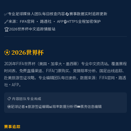
✅
🔄
专业足球媒体人团队每日核查内容
赛事数据实时追踪更新
🔗
🔒
来源：FIFA官网 · 路透社 · AFP
HTTPS全程加密保护
🏆
2026世界杯中文追踪情报站
⚽ 2026世界杯
2026年FIFA世界杯（美国·加拿大·墨西哥）专业中文资讯站。覆盖赛程
时间表、免费直播渠道、FIFA门票购买、竞猜赔率分析、国足出线追踪、
赴美旅游签证攻略，专业编辑团队每日更新，数据来源：FIFA官网·路透
社·AFP。
📋 内容团队专业构成
⚽
足球记者
✈️
旅游签证编辑
📊
赔率数据分析师
🎟️
票务信息编辑
赛事追踪