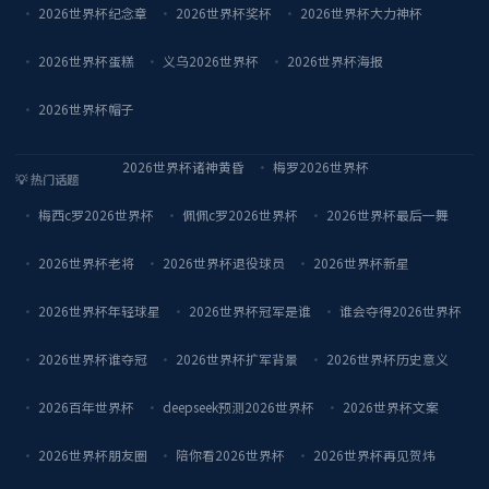
2026世界杯纪念章
2026世界杯奖杯
2026世界杯大力神杯
2026世界杯蛋糕
义乌2026世界杯
2026世界杯海报
2026世界杯帽子
2026世界杯诸神黄昏
梅罗2026世界杯
💡 热门话题
梅西c罗2026世界杯
佩佩c罗2026世界杯
2026世界杯最后一舞
2026世界杯老将
2026世界杯退役球员
2026世界杯新星
2026世界杯年轻球星
2026世界杯冠军是谁
谁会夺得2026世界杯
2026世界杯谁夺冠
2026世界杯扩军背景
2026世界杯历史意义
2026百年世界杯
deepseek预测2026世界杯
2026世界杯文案
2026世界杯朋友圈
陪你看2026世界杯
2026世界杯再见贺炜