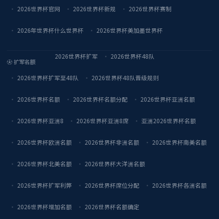
2026世界杯官网
2026世界杯新规
2026世界杯赛制
2026年世界杯什么世界杯
2026世界杯美加墨世界杯
2026世界杯扩军
2026世界杯48队
⚽ 扩军名额
2026世界杯扩军至48队
2026世界杯48队晋级规则
2026世界杯名额
2026世界杯名额分配
2026世界杯亚洲名额
2026世界杯亚洲8
2026世界杯亚洲8席
亚洲2026世界杯名额
2026世界杯欧洲名额
2026世界杯非洲名额
2026世界杯南美名额
2026世界杯北美名额
2026世界杯大洋洲名额
2026世界杯扩军利弊
2026世界杯席位分配
2026世界杯各洲名额
2026世界杯增加名额
2026世界杯名额确定