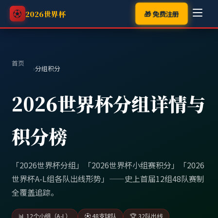
⚽
🎁 免费注册
2026世界杯
首页
›
分组积分
2026世界杯分组详情与
积分榜
「2026世界杯分组」「2026世界杯小组赛积分」「2026
世界杯A-L组各队出线形势」——史上首届12组48队赛制
全覆盖追踪。
📊 12个小组（A-L）
⚽ 48支球队
🏆 32队出线