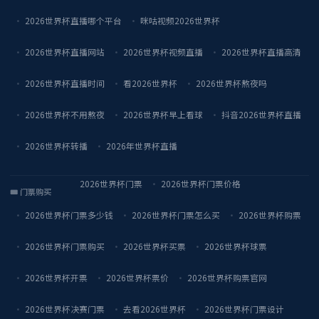
2026世界杯直播哪个平台
咪咕视频2026世界杯
2026世界杯直播网站
2026世界杯视频直播
2026世界杯直播高清
2026世界杯直播时间
看2026世界杯
2026世界杯熬夜吗
2026世界杯不用熬夜
2026世界杯早上看球
抖音2026世界杯直播
2026世界杯转播
2026年世界杯直播
2026世界杯门票
2026世界杯门票价格
🎟️ 门票购买
2026世界杯门票多少钱
2026世界杯门票怎么买
2026世界杯购票
2026世界杯门票购买
2026世界杯买票
2026世界杯球票
2026世界杯开票
2026世界杯票价
2026世界杯购票官网
2026世界杯决赛门票
去看2026世界杯
2026世界杯门票设计