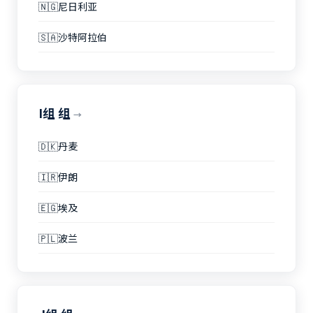
🇳🇬
尼日利亚
🇸🇦
沙特阿拉伯
I组 组
→
🇩🇰
丹麦
🇮🇷
伊朗
🇪🇬
埃及
🇵🇱
波兰