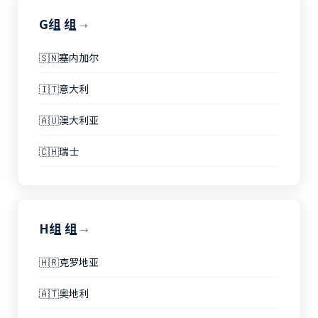
G组 组
→
🇸🇳
塞内加尔
🇮🇹
意大利
🇦🇺
澳大利亚
🇨🇭
瑞士
H组 组
→
🇭🇷
克罗地亚
🇦🇹
奥地利