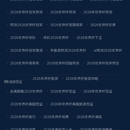
2026世界杯冠军预测
2026世界杯预测
2026年世界杯预测
预测2026世界杯冠军
2026世界杯竞猜赔率
2026世界杯彩票
2026世界杯体彩
体彩2026世界杯
2026世界杯下注
2026世界杯冠军猜测
辛普森预测2026世界杯
ai预测2026世界杯
2026世界杯赔率表
2026世界杯四强预测
2026世界杯冠军预言
2026世界杯旅游
2026世界杯旅游攻略
🗺️ 旅游签证
去美国看2026世界杯
2026世界杯签证
2026年世界杯签证
2026世界杯美国签证
2026年世界杯美国旅游签证
2026世界杯旅行
2026世界杯观赛
2026世界杯酒店
2026世界杯机票
2026世界杯怎么去
2026世界杯旅游费用