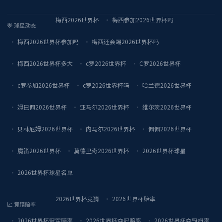
梅西2026世界杯
梅西参加2026世界杯吗
🌟 球星动态
梅西2026世界杯参加吗
梅西还会踢2026世界杯吗
梅西2026世界杯多大
c罗2026世界杯
C罗2026世界杯
c罗参加2026世界杯
c罗2026世界杯吗
哈兰德2026世界杯
姆巴佩2026世界杯
亚马尔2026世界杯
维尔茨2026世界杯
贝林厄姆2026世界杯
内马尔2026世界杯
佩佩2026世界杯
魔笛2026世界杯
莫德里奇2026世界杯
2026世界杯球星
2026世界杯球星名单
2026世界杯竞猜
2026世界杯赔率
📈 竞猜赔率
2026世界杯冠军赔率
2026世界杯夺冠赔率
2026世界杯夺冠概率