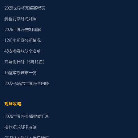
2026世界杯完整赛程表
赛程北京时间对照
2026世界杯赛制详解
12组小组赛分组情况
48支参赛球队全名单
开幕倒计时（6月11日）
16座举办城市一览
2022卡塔尔世界杯全回顾
观球攻略
2026世界杯直播渠道汇总
推荐观球APP清单
CCTV5·咪咕·腾讯版权