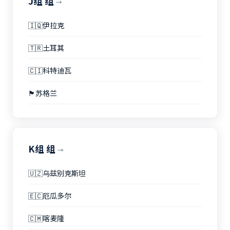
J组 组
→
🇮🇶
伊拉克
🇹🇷
土耳其
🇨🇮
科特迪瓦
🏴󠁧󠁢󠁳󠁣󠁴󠁿
苏格兰
K组 组
→
🇺🇿
乌兹别克斯坦
🇪🇨
厄瓜多尔
🇨🇲
喀麦隆