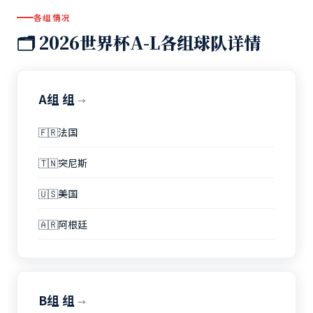
各组情况
🗂️ 2026世界杯A-L各组球队详情
A组 组
→
🇫🇷
法国
🇹🇳
突尼斯
🇺🇸
美国
🇦🇷
阿根廷
B组 组
→