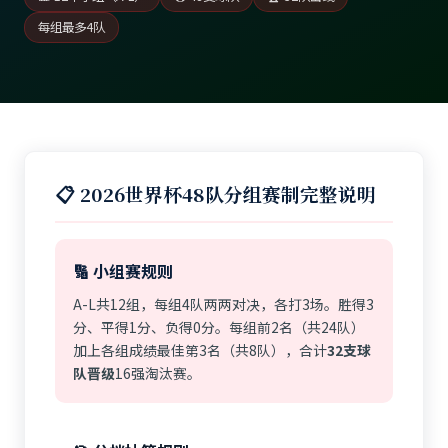
每组最多4队
📋 2026世界杯48队分组赛制完整说明
🔢 小组赛规则
A-L共12组，每组4队两两对决，各打3场。胜得3
分、平得1分、负得0分。每组前2名（共24队）
加上各组成绩最佳第3名（共8队），合计
32支球
队晋级
16强淘汰赛。