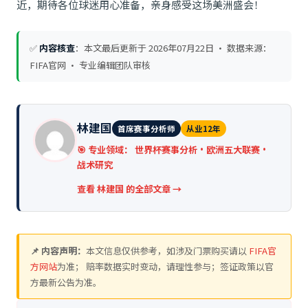
近，期待各位球迷用心准备，亲身感受这场美洲盛会！
✅
内容核查
：本文最后更新于
2026年07月22日
· 数据来源：
FIFA官网 · 专业编辑团队审核
林建国
首席赛事分析师
从业12年
🎯 专业领域：
世界杯赛事分析·欧洲五大联赛·
战术研究
查看 林建国 的全部文章 →
📌 内容声明：
本文信息仅供参考，如涉及门票购买请以
FIFA官
方网站
为准； 赔率数据实时变动，请理性参与；签证政策以官
方最新公告为准。