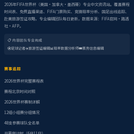
2026年FIFA世界杯（美国·加拿大·墨西哥）专业中文资讯站。覆盖赛程
时间表、免费直播渠道、FIFA门票购买、竞猜赔率分析、国足出线追踪、
赴美旅游签证攻略，专业编辑团队每日更新，数据来源：FIFA官网·路透
社·AFP。
📋 内容团队专业构成
⚽
足球记者
✈️
旅游签证编辑
📊
赔率数据分析师
🎟️
票务信息编辑
赛事追踪
2026世界杯完整赛程表
赛程北京时间对照
2026世界杯赛制详解
12组小组赛分组情况
48支参赛球队全名单
开幕倒计时（6月11日）