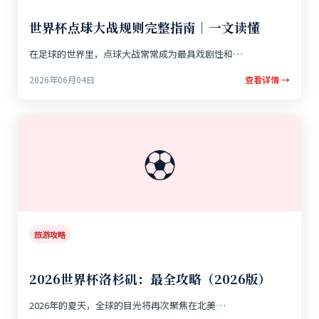
世界杯点球大战规则完整指南｜一文读懂
在足球的世界里，点球大战常常成为最具戏剧性和…
2026年06月04日
查看详情 →
⚽
旅游攻略
2026世界杯洛杉矶：最全攻略（2026版）
2026年的夏天，全球的目光将再次聚焦在北美…