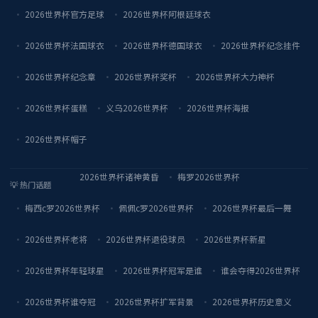
2026世界杯官方足球
2026世界杯阿根廷球衣
2026世界杯法国球衣
2026世界杯德国球衣
2026世界杯纪念挂件
2026世界杯纪念章
2026世界杯奖杯
2026世界杯大力神杯
2026世界杯蛋糕
义乌2026世界杯
2026世界杯海报
2026世界杯帽子
2026世界杯诸神黄昏
梅罗2026世界杯
💡 热门话题
梅西c罗2026世界杯
佩佩c罗2026世界杯
2026世界杯最后一舞
2026世界杯老将
2026世界杯退役球员
2026世界杯新星
2026世界杯年轻球星
2026世界杯冠军是谁
谁会夺得2026世界杯
2026世界杯谁夺冠
2026世界杯扩军背景
2026世界杯历史意义