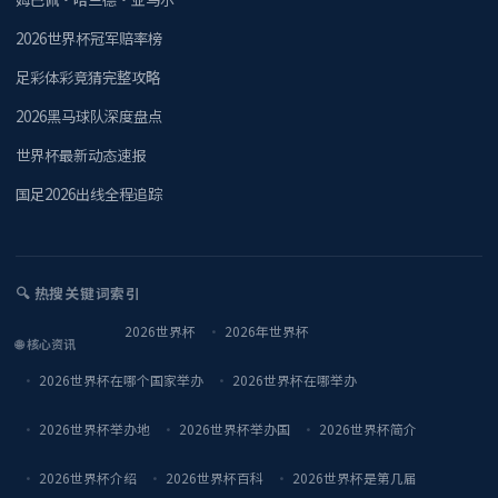
2026世界杯冠军赔率榜
足彩体彩竞猜完整攻略
2026黑马球队深度盘点
世界杯最新动态速报
国足2026出线全程追踪
🔍 热搜关键词索引
2026世界杯
2026年世界杯
🌐 核心资讯
2026世界杯在哪个国家举办
2026世界杯在哪举办
2026世界杯举办地
2026世界杯举办国
2026世界杯简介
2026世界杯介绍
2026世界杯百科
2026世界杯是第几届