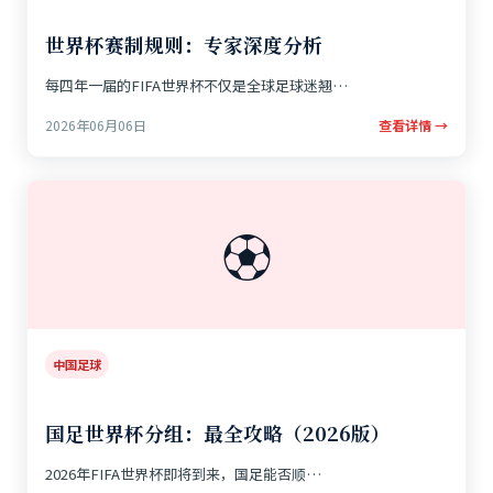
世界杯赛制规则：专家深度分析
每四年一届的FIFA世界杯不仅是全球足球迷翘…
2026年06月06日
查看详情 →
⚽
中国足球
国足世界杯分组：最全攻略（2026版）
2026年FIFA世界杯即将到来，国足能否顺…