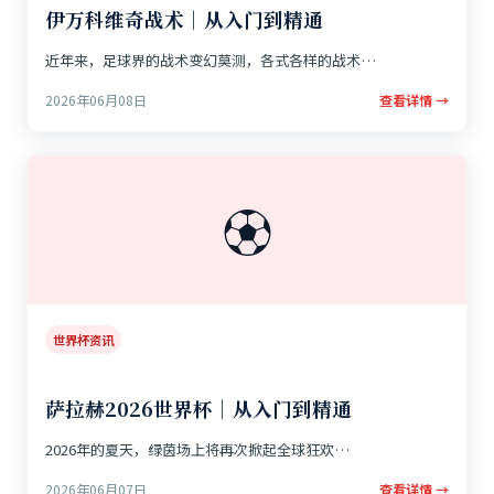
伊万科维奇战术｜从入门到精通
近年来，足球界的战术变幻莫测，各式各样的战术…
2026年06月08日
查看详情 →
⚽
世界杯资讯
萨拉赫2026世界杯｜从入门到精通
2026年的夏天，绿茵场上将再次掀起全球狂欢…
2026年06月07日
查看详情 →