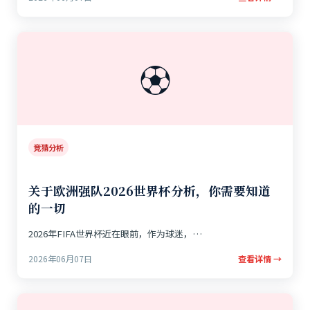
⚽
竞猜分析
关于欧洲强队2026世界杯分析，你需要知道
的一切
2026年FIFA世界杯近在眼前，作为球迷，…
2026年06月07日
查看详情 →