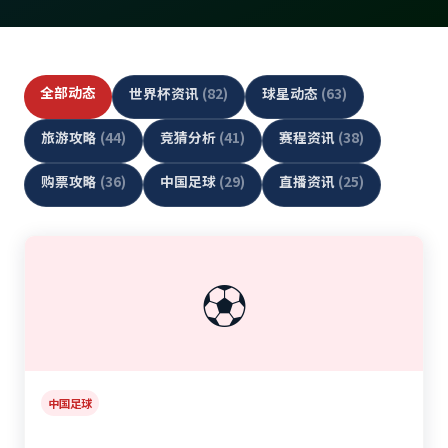
全部动态
世界杯资讯
(82)
球星动态
(63)
旅游攻略
(44)
竞猜分析
(41)
赛程资讯
(38)
购票攻略
(36)
中国足球
(29)
直播资讯
(25)
⚽
中国足球