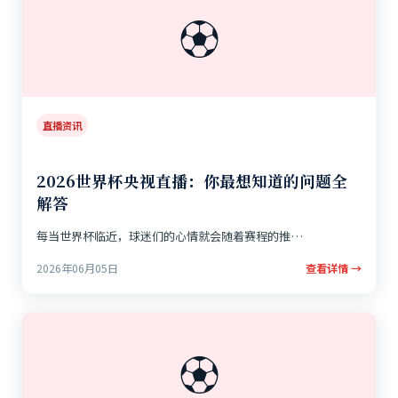
⚽
直播资讯
2026世界杯央视直播：你最想知道的问题全
解答
每当世界杯临近，球迷们的心情就会随着赛程的推…
2026年06月05日
查看详情 →
⚽