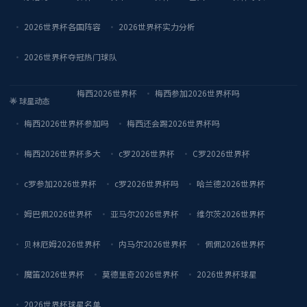
2026世界杯各国阵容
2026世界杯实力分析
2026世界杯夺冠热门球队
梅西2026世界杯
梅西参加2026世界杯吗
🌟 球星动态
梅西2026世界杯参加吗
梅西还会踢2026世界杯吗
梅西2026世界杯多大
c罗2026世界杯
C罗2026世界杯
c罗参加2026世界杯
c罗2026世界杯吗
哈兰德2026世界杯
姆巴佩2026世界杯
亚马尔2026世界杯
维尔茨2026世界杯
贝林厄姆2026世界杯
内马尔2026世界杯
佩佩2026世界杯
魔笛2026世界杯
莫德里奇2026世界杯
2026世界杯球星
2026世界杯球星名单