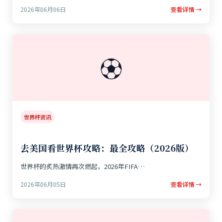
2026年06月06日
查看详情 →
⚽
世界杯资讯
去美国看世界杯攻略：最全攻略（2026版）
世界杯的炙热激情再次燃起，2026年FIFA…
2026年06月05日
查看详情 →