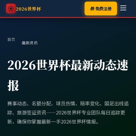
⚽
🎁 免费注册
2026世界杯
首页
›
最新资讯
2026世界杯最新动态速
报
赛事动态、名额分配、球员伤情、赔率变化、国足出线追
踪、旅游签证资讯——2026世界杯专业团队每日追踪更
新，确保你掌握最新一手2026世界杯情报。