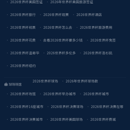
2026世界杯美国签证
2026年世界杯美国旅游签证
2026世界杯旅行
2026世界杯观赛
2026世界杯酒店
2026世界杯机票
2026世界杯怎么去
2026世界杯旅游费用
2026世界杯花费
去看2026世界杯要多少钱
2026世界杯免签
2026世界杯温哥华
2026世界杯多伦多
2026世界杯洛杉矶
2026世界杯纽约
2026世界杯球场
2026年世界杯球场数
🏟️ 球场场馆
2026世界杯场馆
2026世界杯举办城市
2026世界杯城市
2026世界杯16座城市
2026世界杯决赛球场
2026世界杯决赛在哪
2026世界杯决赛城市
2026世界杯美国球场
2026世界杯费城