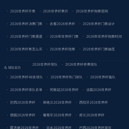
2026世界杯开票
2026世界杯票价
2026世界杯购票官网
2026世界杯决赛门票
去看2026世界杯
2026世界杯门票设计
2026世界杯门票渠道
2026年世界杯门票
2026年世界杯购票时间
2026世界杯票怎么买
2026世界杯抢票
2026世界杯门票抽签
2026世界杯球队
2026世界杯参赛球队
💪 球队实力
2026世界杯48支球队
2026世界杯热门球队
2026世界杯强队
2026世界杯球队名单
阿根廷2026世界杯
法国2026世界杯
巴西2026世界杯
英格兰2026世界杯
西班牙2026世界杯
德国2026世界杯
葡萄牙2026世界杯
荷兰2026世界杯
摩洛哥2026世界杯
日本2026世界杯
巴西2026世界杯球衣