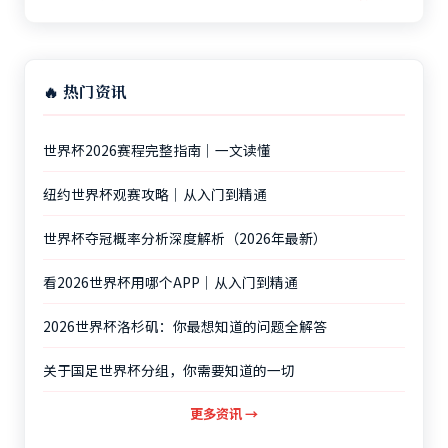
🔥 热门资讯
世界杯2026赛程完整指南｜一文读懂
纽约世界杯观赛攻略｜从入门到精通
世界杯夺冠概率分析深度解析（2026年最新）
看2026世界杯用哪个APP｜从入门到精通
2026世界杯洛杉矶：你最想知道的问题全解答
关于国足世界杯分组，你需要知道的一切
更多资讯 →