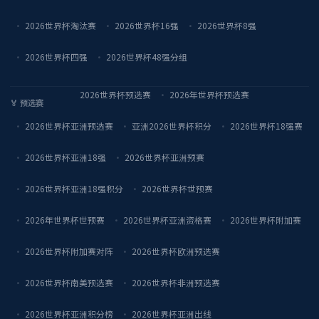
2026世界杯淘汰赛
2026世界杯16强
2026世界杯8强
2026世界杯四强
2026世界杯48强分组
2026世界杯预选赛
2026年世界杯预选赛
🏅 预选赛
2026世界杯亚洲预选赛
亚洲2026世界杯积分
2026世界杯18强赛
2026世界杯亚洲18强
2026世界杯亚洲预赛
2026世界杯亚洲18强积分
2026世界杯世预赛
2026年世界杯世预赛
2026世界杯亚洲资格赛
2026世界杯附加赛
2026世界杯附加赛对阵
2026世界杯欧洲预选赛
2026世界杯南美预选赛
2026世界杯非洲预选赛
2026世界杯亚洲积分榜
2026世界杯亚洲出线