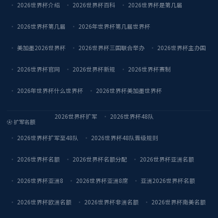
2026世界杯介绍
2026世界杯百科
2026世界杯是第几届
2026世界杯第几届
2026年世界杯第几届世界杯
美加墨2026世界杯
2026世界杯三国联合举办
2026世界杯主办国
2026世界杯官网
2026世界杯新规
2026世界杯赛制
2026年世界杯什么世界杯
2026世界杯美加墨世界杯
2026世界杯扩军
2026世界杯48队
⚽ 扩军名额
2026世界杯扩军至48队
2026世界杯48队晋级规则
2026世界杯名额
2026世界杯名额分配
2026世界杯亚洲名额
2026世界杯亚洲8
2026世界杯亚洲8席
亚洲2026世界杯名额
2026世界杯欧洲名额
2026世界杯非洲名额
2026世界杯南美名额