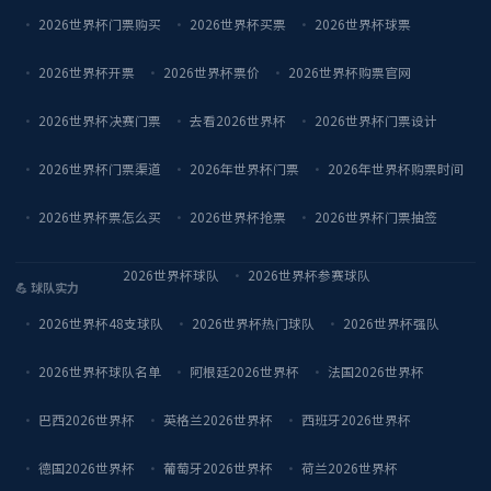
2026世界杯门票购买
2026世界杯买票
2026世界杯球票
2026世界杯开票
2026世界杯票价
2026世界杯购票官网
2026世界杯决赛门票
去看2026世界杯
2026世界杯门票设计
2026世界杯门票渠道
2026年世界杯门票
2026年世界杯购票时间
2026世界杯票怎么买
2026世界杯抢票
2026世界杯门票抽签
2026世界杯球队
2026世界杯参赛球队
💪 球队实力
2026世界杯48支球队
2026世界杯热门球队
2026世界杯强队
2026世界杯球队名单
阿根廷2026世界杯
法国2026世界杯
巴西2026世界杯
英格兰2026世界杯
西班牙2026世界杯
德国2026世界杯
葡萄牙2026世界杯
荷兰2026世界杯