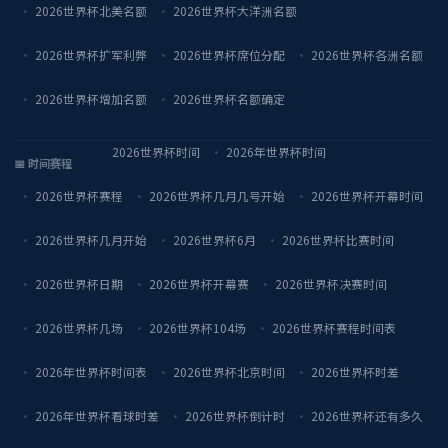
2026世界杯北美名额
2026世界杯大洋洲名额
2026世界杯扩军利弊
2026世界杯席位分配
2026世界杯各洲名额
2026世界杯增加名额
2026世界杯名额确定
2026世界杯时间
2026年世界杯时间
📅 时间赛程
2026世界杯赛程
2026世界杯几月几号开始
2026世界杯开幕时间
2026世界杯几月开始
2026世界杯6月
2026世界杯比赛时间
2026世界杯日期
2026世界杯开幕赛
2026世界杯决赛时间
2026世界杯几场
2026世界杯104场
2026世界杯赛程时间表
2026年世界杯时间表
2026世界杯北京时间
2026世界杯时差
2026年世界杯看球时差
2026世界杯倒计时
2026世界杯还有多久