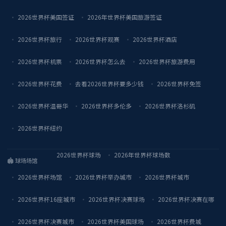
2026世界杯美国签证
2026年世界杯美国旅游签证
2026世界杯旅行
2026世界杯观赛
2026世界杯酒店
2026世界杯机票
2026世界杯怎么去
2026世界杯旅游费用
2026世界杯花费
去看2026世界杯要多少钱
2026世界杯免签
2026世界杯温哥华
2026世界杯多伦多
2026世界杯洛杉矶
2026世界杯纽约
2026世界杯球场
2026年世界杯球场数
🏟️ 球场场馆
2026世界杯场馆
2026世界杯举办城市
2026世界杯城市
2026世界杯16座城市
2026世界杯决赛球场
2026世界杯决赛在哪
2026世界杯决赛城市
2026世界杯美国球场
2026世界杯费城