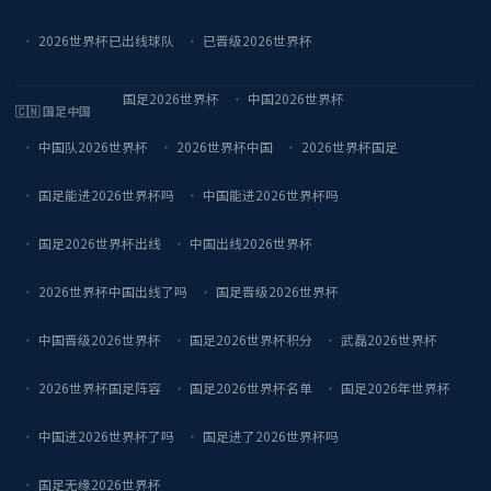
2026世界杯已出线球队
已晋级2026世界杯
国足2026世界杯
中国2026世界杯
🇨🇳 国足中国
中国队2026世界杯
2026世界杯中国
2026世界杯国足
国足能进2026世界杯吗
中国能进2026世界杯吗
国足2026世界杯出线
中国出线2026世界杯
2026世界杯中国出线了吗
国足晋级2026世界杯
中国晋级2026世界杯
国足2026世界杯积分
武磊2026世界杯
2026世界杯国足阵容
国足2026世界杯名单
国足2026年世界杯
中国进2026世界杯了吗
国足进了2026世界杯吗
国足无缘2026世界杯