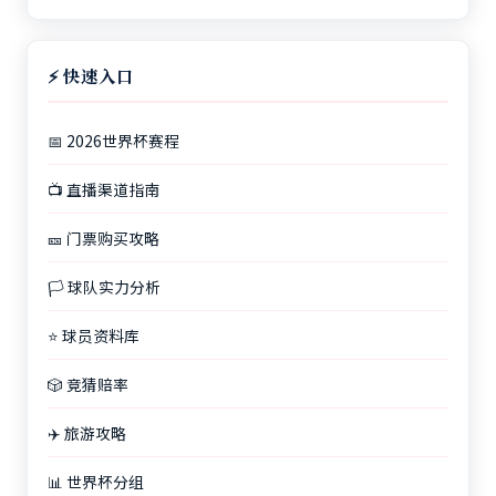
⚡ 快速入口
📅 2026世界杯赛程
📺 直播渠道指南
🎫 门票购买攻略
🏳️ 球队实力分析
⭐ 球员资料库
🎲 竞猜赔率
✈️ 旅游攻略
📊 世界杯分组