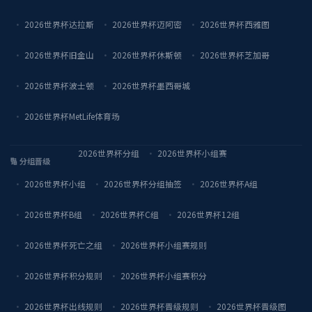
2026世界杯达拉斯
2026世界杯迈阿密
2026世界杯西雅图
2026世界杯旧金山
2026世界杯休斯顿
2026世界杯芝加哥
2026世界杯波士顿
2026世界杯墨西哥城
2026世界杯MetLife体育场
2026世界杯分组
2026世界杯小组赛
🔢 分组晋级
2026世界杯小组
2026世界杯分组抽签
2026世界杯A组
2026世界杯B组
2026世界杯C组
2026世界杯12组
2026世界杯死亡之组
2026世界杯小组赛规则
2026世界杯积分规则
2026世界杯小组赛积分
2026世界杯出线规则
2026世界杯晋级规则
2026世界杯晋级图