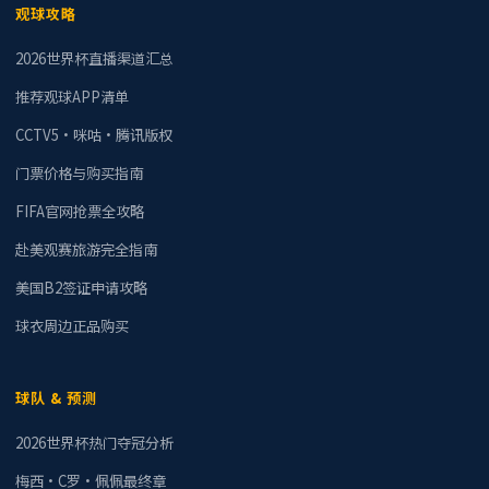
观球攻略
2026世界杯直播渠道汇总
推荐观球APP清单
CCTV5·咪咕·腾讯版权
门票价格与购买指南
FIFA官网抢票全攻略
赴美观赛旅游完全指南
美国B2签证申请攻略
球衣周边正品购买
球队 & 预测
2026世界杯热门夺冠分析
梅西·C罗·佩佩最终章