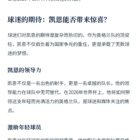
球迷的期待：凯恩能否带来惊喜？
球迷们对凯恩的期待是复杂而热切的。作为英格兰队的顶梁
柱，凯恩不仅肩负着为国家争光的重任，更是承载了无数球
迷的梦想。
凯恩的领导力
凯恩不仅是一名出色的射手，更是一名卓越的队长。他的领
导能力在球队中无可替代。在2026年世界杯上，他将如何带
领这支年轻而充满活力的英格兰队，是球迷和媒体关注的焦
点。
激励年轻球员