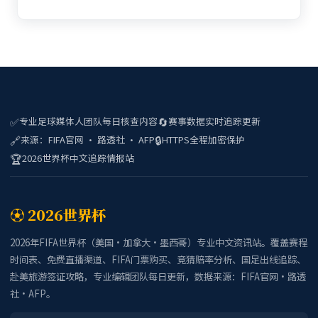
✅
🔄
专业足球媒体人团队每日核查内容
赛事数据实时追踪更新
🔗
🔒
来源：FIFA官网 · 路透社 · AFP
HTTPS全程加密保护
🏆
2026世界杯中文追踪情报站
⚽ 2026世界杯
2026年FIFA世界杯（美国·加拿大·墨西哥）专业中文资讯站。覆盖赛程
时间表、免费直播渠道、FIFA门票购买、竞猜赔率分析、国足出线追踪、
赴美旅游签证攻略，专业编辑团队每日更新，数据来源：FIFA官网·路透
社·AFP。