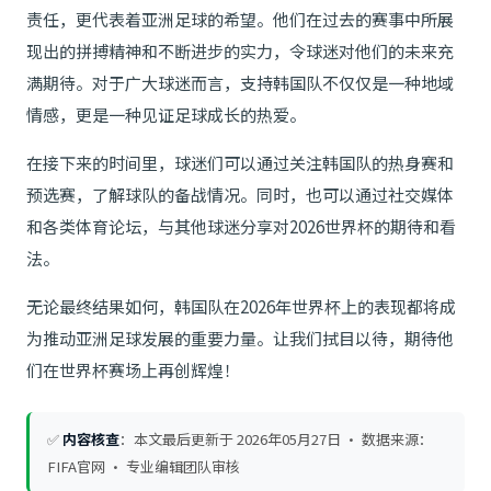
责任，更代表着亚洲足球的希望。他们在过去的赛事中所展
现出的拼搏精神和不断进步的实力，令球迷对他们的未来充
满期待。对于广大球迷而言，支持韩国队不仅仅是一种地域
情感，更是一种见证足球成长的热爱。
在接下来的时间里，球迷们可以通过关注韩国队的热身赛和
预选赛，了解球队的备战情况。同时，也可以通过社交媒体
和各类体育论坛，与其他球迷分享对2026世界杯的期待和看
法。
无论最终结果如何，韩国队在2026年世界杯上的表现都将成
为推动亚洲足球发展的重要力量。让我们拭目以待，期待他
们在世界杯赛场上再创辉煌！
✅
内容核查
：本文最后更新于
2026年05月27日
· 数据来源：
FIFA官网 · 专业编辑团队审核