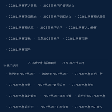
2026世界杯官方足球
2026世界杯阿根廷球衣
2026世界杯法国球衣
2026世界杯德国球衣
2026世界杯纪念挂件
2026世界杯纪念章
2026世界杯奖杯
2026世界杯大力神杯
2026世界杯蛋糕
义乌2026世界杯
2026世界杯海报
2026世界杯帽子
2026世界杯诸神黄昏
梅罗2026世界杯
💡 热门话题
梅西c罗2026世界杯
佩佩c罗2026世界杯
2026世界杯最后一舞
2026世界杯老将
2026世界杯退役球员
2026世界杯新星
2026世界杯年轻球星
2026世界杯冠军是谁
谁会夺得2026世界杯
2026世界杯谁夺冠
2026世界杯扩军背景
2026世界杯历史意义