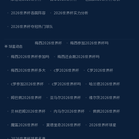
2026世界杯各国阵容
2026世界杯实力分析
2026世界杯夺冠热门球队
梅西2026世界杯
梅西参加2026世界杯吗
🌟 球星动态
梅西2026世界杯参加吗
梅西还会踢2026世界杯吗
梅西2026世界杯多大
c罗2026世界杯
C罗2026世界杯
c罗参加2026世界杯
c罗2026世界杯吗
哈兰德2026世界杯
姆巴佩2026世界杯
亚马尔2026世界杯
维尔茨2026世界杯
贝林厄姆2026世界杯
内马尔2026世界杯
佩佩2026世界杯
魔笛2026世界杯
莫德里奇2026世界杯
2026世界杯球星
2026世界杯球星名单