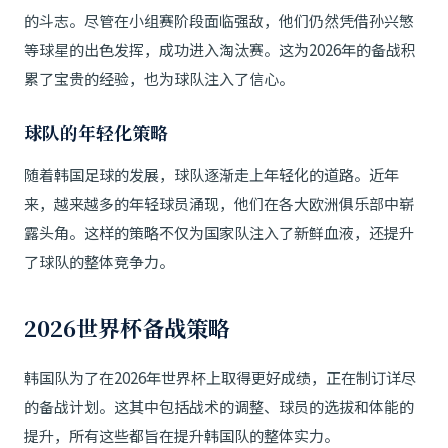
的斗志。尽管在小组赛阶段面临强敌，他们仍然凭借孙兴慜
等球星的出色发挥，成功进入淘汰赛。这为2026年的备战积
累了宝贵的经验，也为球队注入了信心。
球队的年轻化策略
随着韩国足球的发展，球队逐渐走上年轻化的道路。近年
来，越来越多的年轻球员涌现，他们在各大欧洲俱乐部中崭
露头角。这样的策略不仅为国家队注入了新鲜血液，还提升
了球队的整体竞争力。
2026世界杯备战策略
韩国队为了在2026年世界杯上取得更好成绩，正在制订详尽
的备战计划。这其中包括战术的调整、球员的选拔和体能的
提升，所有这些都旨在提升韩国队的整体实力。