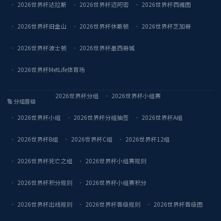
2026世界杯达拉斯
2026世界杯迈阿密
2026世界杯西雅图
2026世界杯旧金山
2026世界杯休斯顿
2026世界杯芝加哥
2026世界杯波士顿
2026世界杯墨西哥城
2026世界杯MetLife体育场
2026世界杯分组
2026世界杯小组赛
🔢 分组晋级
2026世界杯小组
2026世界杯分组抽签
2026世界杯A组
2026世界杯B组
2026世界杯C组
2026世界杯12组
2026世界杯死亡之组
2026世界杯小组赛规则
2026世界杯积分规则
2026世界杯小组赛积分
2026世界杯出线规则
2026世界杯晋级规则
2026世界杯晋级图