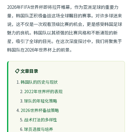
2026年FIFA世界杯即将拉开帷幕，作为亚洲足球的重要力
量，韩国队正积极备战这场全球瞩目的赛事。对许多球迷来
说，这不仅是一次观看顶级比赛的机会，更是感受韩国足球
魅力的良机。韩国队以其顽强的比赛风格和不断涌现的新
星，吸引了全球的目光。在这次深度探讨中，我们将聚焦于
韩国队在2026年世界杯上的前景。
📋
文章目录
韩国队的历史与现状
2022年世界杯的表现
球队的年轻化策略
2026世界杯备战策略
战术打法的多样性
球员选拔与培养