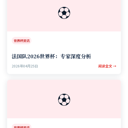
⚽
世界杯资讯
法国队2026世界杯：专家深度分析
2026年04月25日
阅读全文 →
⚽
世界杯资讯