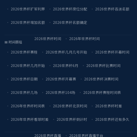
2026世界杯扩军利弊
2026世界杯席位分配
2026世界杯各洲名额
2026世界杯增加名额
2026世界杯名额确定
2026世界杯时间
2026年世界杯时间
📅 时间赛程
2026世界杯赛程
2026世界杯几月几号开始
2026世界杯开幕时间
2026世界杯几月开始
2026世界杯6月
2026世界杯比赛时间
2026世界杯日期
2026世界杯开幕赛
2026世界杯决赛时间
2026世界杯几场
2026世界杯104场
2026世界杯赛程时间表
2026年世界杯时间表
2026世界杯北京时间
2026世界杯时差
2026年世界杯看球时差
2026世界杯倒计时
2026世界杯还有多久
2026世界杯直播
2026世界杯直播平台