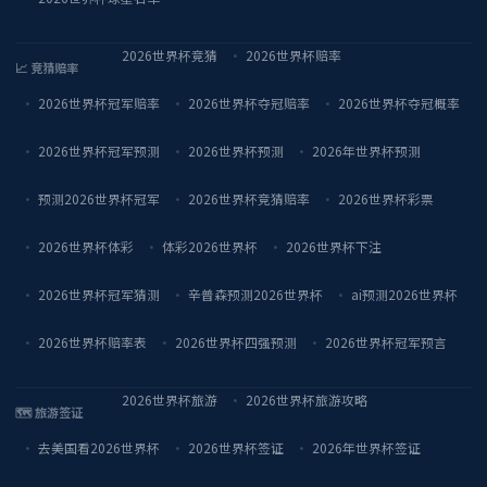
2026世界杯竞猜
2026世界杯赔率
📈 竞猜赔率
2026世界杯冠军赔率
2026世界杯夺冠赔率
2026世界杯夺冠概率
2026世界杯冠军预测
2026世界杯预测
2026年世界杯预测
预测2026世界杯冠军
2026世界杯竞猜赔率
2026世界杯彩票
2026世界杯体彩
体彩2026世界杯
2026世界杯下注
2026世界杯冠军猜测
辛普森预测2026世界杯
ai预测2026世界杯
2026世界杯赔率表
2026世界杯四强预测
2026世界杯冠军预言
2026世界杯旅游
2026世界杯旅游攻略
🗺️ 旅游签证
去美国看2026世界杯
2026世界杯签证
2026年世界杯签证