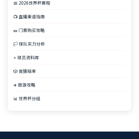
📅 2026世界杯赛程
📺 直播渠道指南
🎫 门票购买攻略
🏳️ 球队实力分析
⭐ 球员资料库
🎲 竞猜赔率
✈️ 旅游攻略
📊 世界杯分组