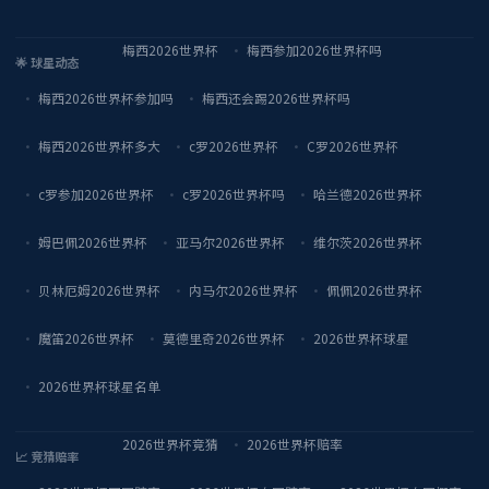
梅西2026世界杯
梅西参加2026世界杯吗
🌟 球星动态
梅西2026世界杯参加吗
梅西还会踢2026世界杯吗
梅西2026世界杯多大
c罗2026世界杯
C罗2026世界杯
c罗参加2026世界杯
c罗2026世界杯吗
哈兰德2026世界杯
姆巴佩2026世界杯
亚马尔2026世界杯
维尔茨2026世界杯
贝林厄姆2026世界杯
内马尔2026世界杯
佩佩2026世界杯
魔笛2026世界杯
莫德里奇2026世界杯
2026世界杯球星
2026世界杯球星名单
2026世界杯竞猜
2026世界杯赔率
📈 竞猜赔率