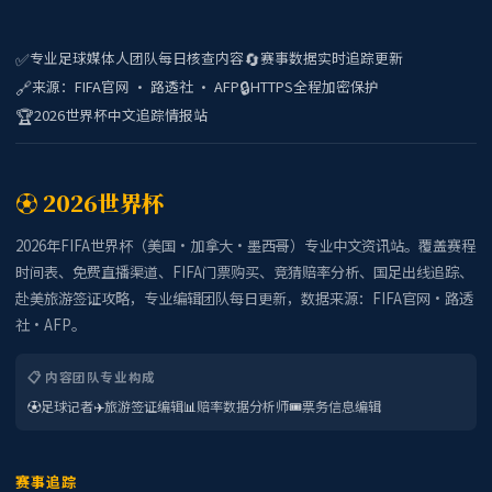
✅
🔄
专业足球媒体人团队每日核查内容
赛事数据实时追踪更新
🔗
🔒
来源：FIFA官网 · 路透社 · AFP
HTTPS全程加密保护
🏆
2026世界杯中文追踪情报站
⚽ 2026世界杯
2026年FIFA世界杯（美国·加拿大·墨西哥）专业中文资讯站。覆盖赛程
时间表、免费直播渠道、FIFA门票购买、竞猜赔率分析、国足出线追踪、
赴美旅游签证攻略，专业编辑团队每日更新，数据来源：FIFA官网·路透
社·AFP。
📋 内容团队专业构成
⚽
足球记者
✈️
旅游签证编辑
📊
赔率数据分析师
🎟️
票务信息编辑
赛事追踪