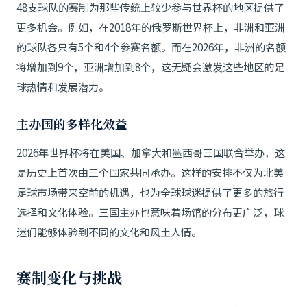
48支球队的赛制为那些传统上较少参与世界杯的地区提供了
更多机会。例如，在2018年的俄罗斯世界杯上，非洲和亚洲
的球队各只有5个和4个参赛名额。而在2026年，非洲的名额
将增加到9个，亚洲增加到8个，这无疑会激发这些地区的足
球热情和发展潜力。
主办国的多样化效益
2026年世界杯将在美国、加拿大和墨西哥三国联合举办，这
是历史上首次由三个国家共同承办。这样的安排不仅为北美
足球市场带来空前的机遇，也为全球球迷提供了更多的旅行
选择和文化体验。三国主办也意味着场馆的分布更广泛，球
迷们能够体验到不同的文化和风土人情。
赛制变化与挑战