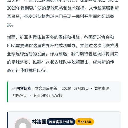
2026年看到更广泛的足球风格和战术碰撞。从传统豪强到新
晋黑马，48支球队将为球迷们呈现一届别开生面的足球盛
宴。
然而，扩军也意味着更多的责任和挑战。各国足球协会和
FIFA需要确保这届世界杯的成功举办，并通过这次比赛推进
全球足球运动的发展。作为球迷，我们期待着这场即将到来
的足球盛宴，谁能在这48支球队中脱颖而出，成为新的传
奇？让我们拭目以待。
✅
内容核查
：本文最后更新于
2026年03月28日
· 数据来源：
FIFA官网 · 专业编辑团队审核
林建国
首席赛事分析师
从业12年