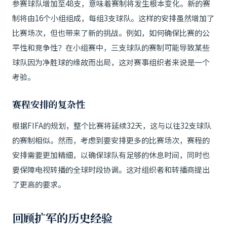
参赛球队增加至48支，意味着赛制将发生根本变化。新的赛
制将由16个小组组成，每组3支球队。这样的安排虽然增加了
比赛场次，但也带来了新的挑战。例如，如何确保比赛的公
平性和竞争性？在小组赛中，三支球队的赛制可能导致某些
球队因为净胜球的缘故而出局，这对赛事组织者来说是一个
考验。
赛程安排的复杂性
根据FIFA的规划，整个比赛将延续32天，这与以往32支球队
的赛制相似。然而，考虑到要安排更多的比赛场次，赛程的
安排需要更加精细，以确保球队有足够的休息时间，同时也
要保障电视转播的全球时段协调。这对组织者和转播商提出
了更高的要求。
回顾扩军的历史经验