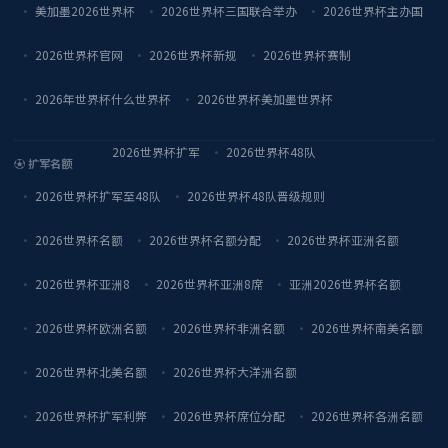
美加墨2026世界杯
2026世界杯三国联合举办
2026世界杯主办国
2026世界杯官网
2026世界杯新规
2026世界杯赛制
2026年世界杯什么世界杯
2026世界杯美加墨世界杯
2026世界杯扩军
2026世界杯48队
⚽ 扩军名额
2026世界杯扩军至48队
2026世界杯48队晋级规则
2026世界杯名额
2026世界杯名额分配
2026世界杯亚洲名额
2026世界杯亚洲8
2026世界杯亚洲8席
亚洲2026世界杯名额
2026世界杯欧洲名额
2026世界杯非洲名额
2026世界杯南美名额
2026世界杯北美名额
2026世界杯大洋洲名额
2026世界杯扩军利弊
2026世界杯席位分配
2026世界杯各洲名额