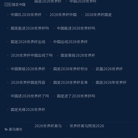
国足2026世界杯
中国2026世界杯
🇨🇳 国足中国
中国队2026世界杯
2026世界杯中国
2026世界杯国足
国足能进2026世界杯吗
中国能进2026世界杯吗
国足2026世界杯出线
中国出线2026世界杯
2026世界杯中国出线了吗
国足晋级2026世界杯
中国晋级2026世界杯
国足2026世界杯积分
武磊2026世界杯
2026世界杯国足阵容
国足2026世界杯名单
国足2026年世界杯
中国进2026世界杯了吗
国足进了2026世界杯吗
国足无缘2026世界杯
2026世界杯黑马
世界杯黑马预测2026
🐎 黑马爆冷