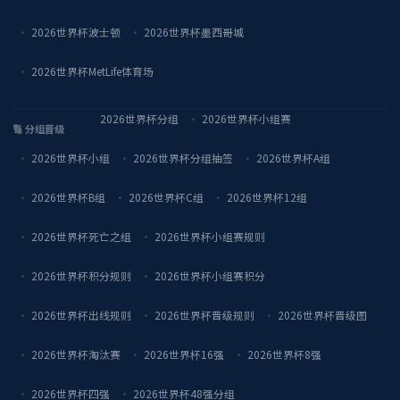
2026世界杯波士顿
2026世界杯墨西哥城
2026世界杯MetLife体育场
2026世界杯分组
2026世界杯小组赛
🔢 分组晋级
2026世界杯小组
2026世界杯分组抽签
2026世界杯A组
2026世界杯B组
2026世界杯C组
2026世界杯12组
2026世界杯死亡之组
2026世界杯小组赛规则
2026世界杯积分规则
2026世界杯小组赛积分
2026世界杯出线规则
2026世界杯晋级规则
2026世界杯晋级图
2026世界杯淘汰赛
2026世界杯16强
2026世界杯8强
2026世界杯四强
2026世界杯48强分组