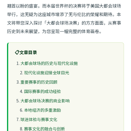
翘首以盼的盛宴。而本届世界杯的决赛将于美国大都会球场
举行，这无疑为这座城市增添了无与伦比的荣耀和期待。本
文将带您深入探讨「大都会球场决赛」的方方面面，从赛事
历史到未来展望，为您呈现一幅完整的体育画卷。
📋
文章目录
大都会球场的历史与现代化设施
现代化设施迎接全球目光
重要赛事的历史回顾
国际赛事的成功经验
大都会球场决赛的商业影响
本地经济的多重激励
球迷体验与赛事文化
赛事文化的融合与创新