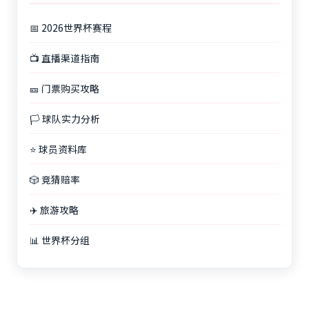
📅 2026世界杯赛程
📺 直播渠道指南
🎫 门票购买攻略
🏳️ 球队实力分析
⭐ 球员资料库
🎲 竞猜赔率
✈️ 旅游攻略
📊 世界杯分组