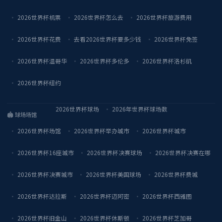
2026世界杯机票
2026世界杯怎么去
2026世界杯旅游费用
2026世界杯花费
去看2026世界杯要多少钱
2026世界杯免签
2026世界杯温哥华
2026世界杯多伦多
2026世界杯洛杉矶
2026世界杯纽约
2026世界杯球场
2026年世界杯球场数
🏟️ 球场场馆
2026世界杯场馆
2026世界杯举办城市
2026世界杯城市
2026世界杯16座城市
2026世界杯决赛球场
2026世界杯决赛在哪
2026世界杯决赛城市
2026世界杯美国球场
2026世界杯费城
2026世界杯达拉斯
2026世界杯迈阿密
2026世界杯西雅图
2026世界杯旧金山
2026世界杯休斯顿
2026世界杯芝加哥