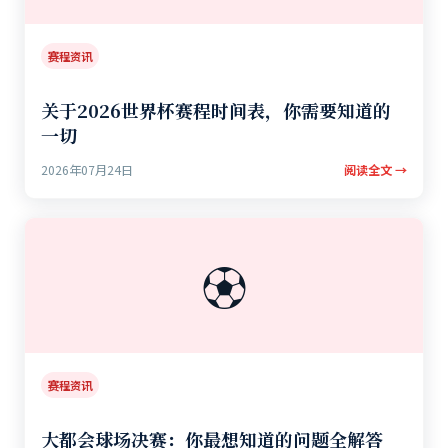
赛程资讯
关于2026世界杯赛程时间表，你需要知道的
一切
2026年07月24日
阅读全文 →
⚽
赛程资讯
大都会球场决赛：你最想知道的问题全解答