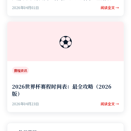
2026年04月01日
阅读全文 →
⚽
赛程资讯
2026世界杯赛程时间表：最全攻略（2026
版）
2026年04月23日
阅读全文 →