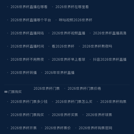
2026世界杯直播在哪看
2026世界杯在哪里看
2026世界杯直播哪个平台
咪咕视频2026世界杯
2026世界杯直播网站
2026世界杯视频直播
2026世界杯直播高清
2026世界杯直播时间
看2026世界杯
2026世界杯熬夜吗
2026世界杯不用熬夜
2026世界杯早上看球
抖音2026世界杯直播
2026世界杯转播
2026年世界杯直播
2026世界杯门票
2026世界杯门票价格
🎟️ 门票购买
2026世界杯门票多少钱
2026世界杯门票怎么买
2026世界杯购票
2026世界杯门票购买
2026世界杯买票
2026世界杯球票
2026世界杯开票
2026世界杯票价
2026世界杯购票官网