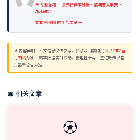
🎯 专业领域：
世界杯赛事分析·欧洲五大联赛·
战术研究
查看 林建国 的全部文章 →
📌 内容声明：
本文信息仅供参考，如涉及门票购买请以
FIFA官
方网站
为准； 赔率数据实时变动，请理性参与；签证政策以官
方最新公告为准。
📖 相关文章
⚽