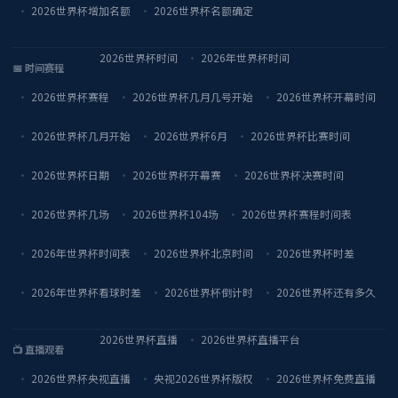
2026世界杯增加名额
2026世界杯名额确定
2026世界杯时间
2026年世界杯时间
📅 时间赛程
2026世界杯赛程
2026世界杯几月几号开始
2026世界杯开幕时间
2026世界杯几月开始
2026世界杯6月
2026世界杯比赛时间
2026世界杯日期
2026世界杯开幕赛
2026世界杯决赛时间
2026世界杯几场
2026世界杯104场
2026世界杯赛程时间表
2026年世界杯时间表
2026世界杯北京时间
2026世界杯时差
2026年世界杯看球时差
2026世界杯倒计时
2026世界杯还有多久
2026世界杯直播
2026世界杯直播平台
📺 直播观看
2026世界杯央视直播
央视2026世界杯版权
2026世界杯免费直播