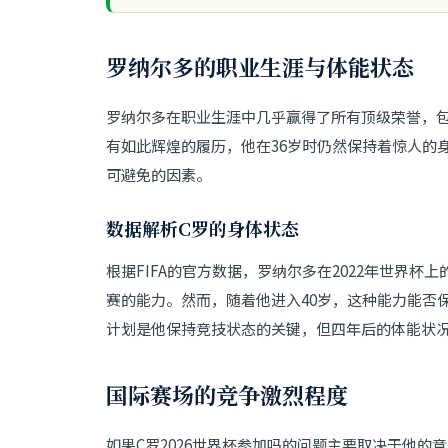
罗纳尔多的职业生涯与体能状态
罗纳尔多在职业生涯中几乎赢得了所有顶级荣誉，
有如此辉煌的履历，他在36岁时仍然保持着惊人的
可避免的因素。
数据解析C罗的身体状态
根据FIFA的官方数据，罗纳尔多在2022年世界
赛的能力。然而，随着他进入40岁，这种能力能否保
计划是他保持竞技状态的关键，但四年后的体能状
国际赛场的竞争激烈程度
如果C罗2026世界杯参加吗的问题主要取决于他