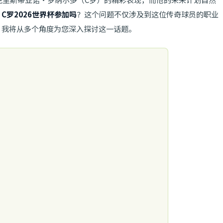
：
C罗2026世界杯参加吗
？这个问题不仅涉及到这位传奇球员的职业
，我将从多个角度为您深入探讨这一话题。