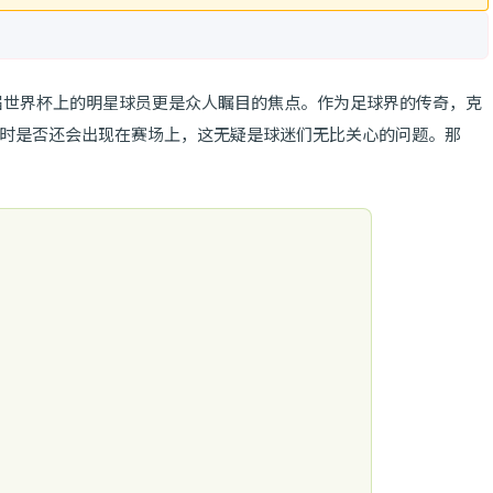
届世界杯上的明星球员更是众人瞩目的焦点。作为足球界的传奇，克
界杯时是否还会出现在赛场上，这无疑是球迷们无比关心的问题。那