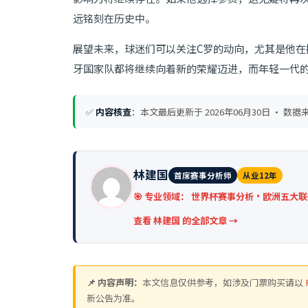
远铭刻在历史中。
展望未来，球迷们可以关注C罗的动向，尤其是他
牙国家队都将继续向着新的荣耀迈进，而年轻一代
✅
内容核查
：本文最后更新于
2026年06月30日
· 数据来
林建国
首席赛事分析师
从业12年
🎯 专业领域：
世界杯赛事分析·欧洲五大联
查看 林建国 的全部文章 →
📌 内容声明：
本文信息仅供参考，如涉及门票购买请以
新公告为准。