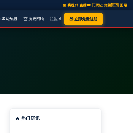
📅 赛程
📺 直播
🎟️ 门票
📈 竞猜
🇨🇳 国足
🎁 立即免费注册
 黑马预测
🏆 历史回顾
🇨🇳 最新资讯
🔥 热门资讯