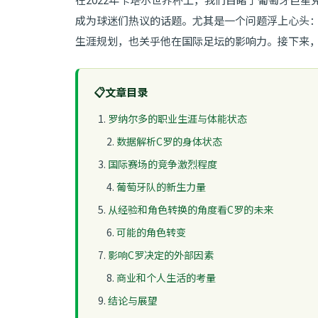
成为球迷们热议的话题。尤其是一个问题浮上心头
生涯规划，也关乎他在国际足坛的影响力。接下来
📋
文章目录
罗纳尔多的职业生涯与体能状态
数据解析C罗的身体状态
国际赛场的竞争激烈程度
葡萄牙队的新生力量
从经验和角色转换的角度看C罗的未来
可能的角色转变
影响C罗决定的外部因素
商业和个人生活的考量
结论与展望