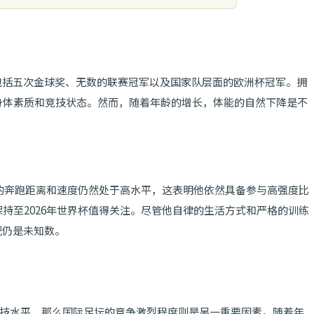
包括五次金球奖、无数的联赛冠军以及国家队层面的欧洲杯冠军。拥
身体素质和竞技状态。然而，随着年龄的增长，体能的自然下降是不
杯上的奔跑距离和速度仍然处于高水平，这表明他依然具备参与高强度比
持至2026年世界杯值得关注。尽管他自律的生活方式和严格的训练
况仍是未知数。
的竞技水平，那么国际足坛的竞争激烈程度则是另一重要因素。随着年