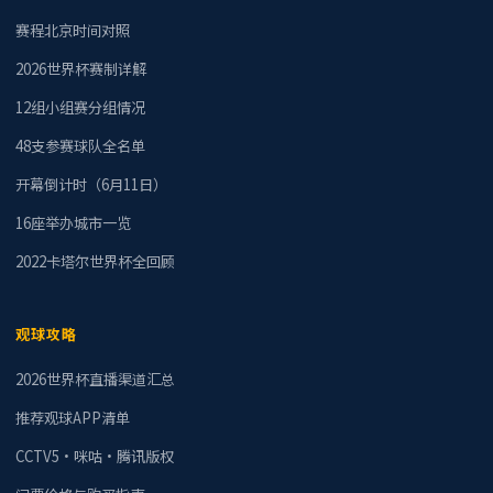
赛程北京时间对照
2026世界杯赛制详解
12组小组赛分组情况
48支参赛球队全名单
开幕倒计时（6月11日）
16座举办城市一览
2022卡塔尔世界杯全回顾
观球攻略
2026世界杯直播渠道汇总
推荐观球APP清单
CCTV5·咪咕·腾讯版权