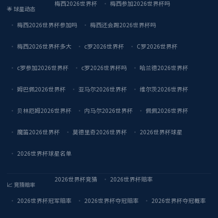
梅西2026世界杯
梅西参加2026世界杯吗
🌟 球星动态
梅西2026世界杯参加吗
梅西还会踢2026世界杯吗
梅西2026世界杯多大
c罗2026世界杯
C罗2026世界杯
c罗参加2026世界杯
c罗2026世界杯吗
哈兰德2026世界杯
姆巴佩2026世界杯
亚马尔2026世界杯
维尔茨2026世界杯
贝林厄姆2026世界杯
内马尔2026世界杯
佩佩2026世界杯
魔笛2026世界杯
莫德里奇2026世界杯
2026世界杯球星
2026世界杯球星名单
2026世界杯竞猜
2026世界杯赔率
📈 竞猜赔率
2026世界杯冠军赔率
2026世界杯夺冠赔率
2026世界杯夺冠概率