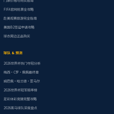
门票价格与购买指南
FIFA官网抢票全攻略
赴美观赛旅游完全指南
美国B2签证申请攻略
球衣周边正品购买
球队 & 预测
2026世界杯热门夺冠分析
梅西·C罗·佩佩最终章
姆巴佩·哈兰德·亚马尔
2026世界杯冠军赔率榜
足彩体彩竞猜完整攻略
2026黑马球队深度盘点