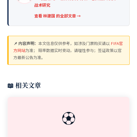
战术研究
查看 林建国 的全部文章 →
📌 内容声明：
本文信息仅供参考，如涉及门票购买请以
FIFA官
方网站
为准； 赔率数据实时变动，请理性参与；签证政策以官
方最新公告为准。
📖 相关文章
⚽