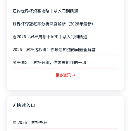
纽约世界杯观赛攻略｜从入门到精通
世界杯夺冠概率分析深度解析（2026年最新）
看2026世界杯用哪个APP｜从入门到精通
2026世界杯洛杉矶：你最想知道的问题全解答
关于国足世界杯分组，你需要知道的一切
更多资讯 →
⚡ 快速入口
📅 2026世界杯赛程