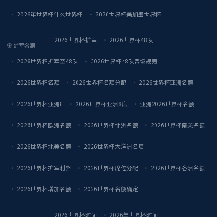
2026年世界杯什么世界杯
2026世界杯美加墨世界杯
2026世界杯扩军
2026世界杯48队
⚽ 扩军名额
2026世界杯扩军至48队
2026世界杯48队晋级规则
2026世界杯名额
2026世界杯名额分配
2026世界杯亚洲名额
2026世界杯亚洲8
2026世界杯亚洲8席
亚洲2026世界杯名额
2026世界杯欧洲名额
2026世界杯非洲名额
2026世界杯南美名额
2026世界杯北美名额
2026世界杯大洋洲名额
2026世界杯扩军利弊
2026世界杯席位分配
2026世界杯各洲名额
2026世界杯增加名额
2026世界杯名额确定
2026世界杯时间
2026年世界杯时间