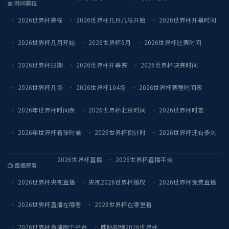
📅 时间赛程
2026世界杯赛程
2026世界杯几月几号开始
2026世界杯开幕时间
2026世界杯几月开始
2026世界杯6月
2026世界杯比赛时间
2026世界杯日期
2026世界杯开幕赛
2026世界杯决赛时间
2026世界杯几场
2026世界杯104场
2026世界杯赛程时间表
2026年世界杯时间表
2026世界杯北京时间
2026世界杯时差
2026年世界杯看球时差
2026世界杯倒计时
2026世界杯还有多久
2026世界杯直播
2026世界杯直播平台
📺 直播观看
2026世界杯央视直播
央视2026世界杯版权
2026世界杯免费直播
2026世界杯直播在哪看
2026世界杯在哪里看
2026世界杯直播哪个平台
咪咕视频2026世界杯