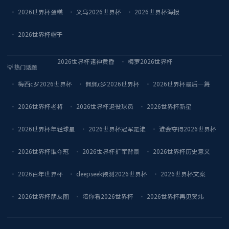
2026世界杯蛋糕
义乌2026世界杯
2026世界杯海报
2026世界杯帽子
2026世界杯诸神黄昏
梅罗2026世界杯
💡 热门话题
梅西c罗2026世界杯
佩佩c罗2026世界杯
2026世界杯最后一舞
2026世界杯老将
2026世界杯退役球员
2026世界杯新星
2026世界杯年轻球星
2026世界杯冠军是谁
谁会夺得2026世界杯
2026世界杯谁夺冠
2026世界杯扩军背景
2026世界杯历史意义
2026百年世界杯
deepseek预测2026世界杯
2026世界杯文案
2026世界杯朋友圈
陪你看2026世界杯
2026世界杯再见贺炜