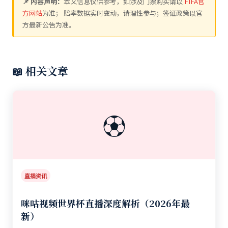
📌 内容声明：
本文信息仅供参考，如涉及门票购买请以
FIFA官
方网站
为准； 赔率数据实时变动，请理性参与；签证政策以官
方最新公告为准。
📖 相关文章
⚽
直播资讯
咪咕视频世界杯直播深度解析（2026年最
新）