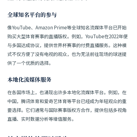
全球知名平台的参与
像YouTube、Amazon Prime等全球知名流媒体平台已开始
购买大型体育赛事的直播版权。例如，YouTube在2022年便
与多国达成协议，提供世界杯赛事的付费直播服务。这种模
式不仅方便了没有电视的观众，也为无法前往现场的球迷提
供了一个优质的选择。
本地化流媒体服务
在各国市场上，也涌现出许多本地化流媒体平台。例如，在
中国，腾讯体育和爱奇艺体育等平台已经成为年轻观众的重
要选择。它们通常与国际赛事版权方合作，提供包括多视角
直播、实时数据分析等增值服务。