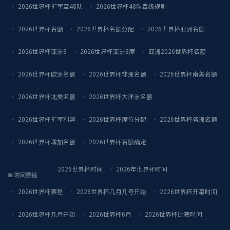
2026世界杯扩军至48队
2026世界杯48队晋级规则
2026世界杯名额
2026世界杯名额分配
2026世界杯亚洲名额
2026世界杯亚洲8
2026世界杯亚洲8席
亚洲2026世界杯名额
2026世界杯欧洲名额
2026世界杯非洲名额
2026世界杯南美名额
2026世界杯北美名额
2026世界杯大洋洲名额
2026世界杯扩军利弊
2026世界杯席位分配
2026世界杯各洲名额
2026世界杯增加名额
2026世界杯名额确定
2026世界杯时间
2026年世界杯时间
📅 时间赛程
2026世界杯赛程
2026世界杯几月几号开始
2026世界杯开幕时间
2026世界杯几月开始
2026世界杯6月
2026世界杯比赛时间