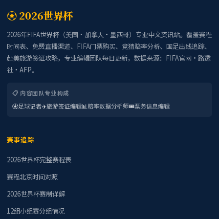
⚽ 2026世界杯
2026年FIFA世界杯（美国·加拿大·墨西哥）专业中文资讯站。覆盖赛程
时间表、免费直播渠道、FIFA门票购买、竞猜赔率分析、国足出线追踪、
赴美旅游签证攻略，专业编辑团队每日更新，数据来源：FIFA官网·路透
社·AFP。
📋 内容团队专业构成
⚽
足球记者
✈️
旅游签证编辑
📊
赔率数据分析师
🎟️
票务信息编辑
赛事追踪
2026世界杯完整赛程表
赛程北京时间对照
2026世界杯赛制详解
12组小组赛分组情况