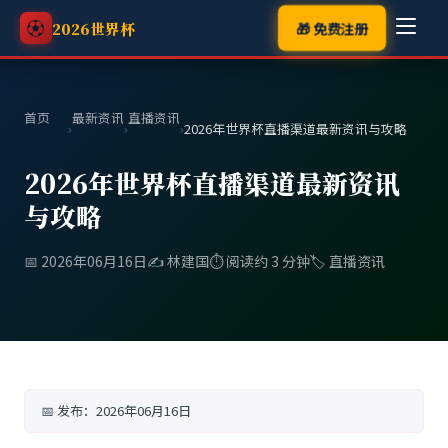
⚽
🎁 免费注册
2026世界杯
首页
最新资讯
直播资讯
›
›
›
2026年世界杯直播渠道最新资讯与攻略
2026年世界杯直播渠道最新资讯
与攻略
📅 2026年06月16日
✍️ 林建国
⏱️ 阅读约 3 分钟
🏷️ 直播资讯
📅 发布：
2026年06月16日