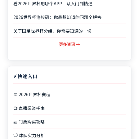
看2026世界杯用哪个APP｜从入门到精通
2026世界杯洛杉矶：你最想知道的问题全解答
关于国足世界杯分组，你需要知道的一切
更多资讯 →
⚡ 快速入口
📅 2026世界杯赛程
📺 直播渠道指南
🎫 门票购买攻略
🏳️ 球队实力分析