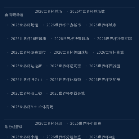
2026世界杯球场
2026年世界杯球场数
🏟️ 球场场馆
2026世界杯场馆
2026世界杯举办城市
2026世界杯城市
2026世界杯16座城市
2026世界杯决赛球场
2026世界杯决赛在哪
2026世界杯决赛城市
2026世界杯美国球场
2026世界杯费城
2026世界杯达拉斯
2026世界杯迈阿密
2026世界杯西雅图
2026世界杯旧金山
2026世界杯休斯顿
2026世界杯芝加哥
2026世界杯波士顿
2026世界杯墨西哥城
2026世界杯MetLife体育场
2026世界杯分组
2026世界杯小组赛
🔢 分组晋级
2026世界杯小组
2026世界杯分组抽签
2026世界杯A组