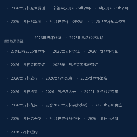
2026世界杯冠军猜测
辛普森预测2026世界杯
ai预测2026世界杯
2026世界杯赔率表
2026世界杯四强预测
2026世界杯冠军预言
2026世界杯旅游
2026世界杯旅游攻略
🗺️ 旅游签证
去美国看2026世界杯
2026世界杯签证
2026年世界杯签证
2026世界杯美国签证
2026年世界杯美国旅游签证
2026世界杯旅行
2026世界杯观赛
2026世界杯酒店
2026世界杯机票
2026世界杯怎么去
2026世界杯旅游费用
2026世界杯花费
去看2026世界杯要多少钱
2026世界杯免签
2026世界杯温哥华
2026世界杯多伦多
2026世界杯洛杉矶
2026世界杯纽约