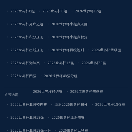
2026世界杯B组
2026世界杯C组
2026世界杯12组
2026世界杯死亡之组
2026世界杯小组赛规则
2026世界杯积分规则
2026世界杯小组赛积分
2026世界杯出线规则
2026世界杯晋级规则
2026世界杯晋级图
2026世界杯淘汰赛
2026世界杯16强
2026世界杯8强
2026世界杯四强
2026世界杯48强分组
2026世界杯预选赛
2026年世界杯预选赛
🏅 预选赛
2026世界杯亚洲预选赛
亚洲2026世界杯积分
2026世界杯18强赛
2026世界杯亚洲18强
2026世界杯亚洲预赛
2026世界杯亚洲18强积分
2026世界杯世预赛