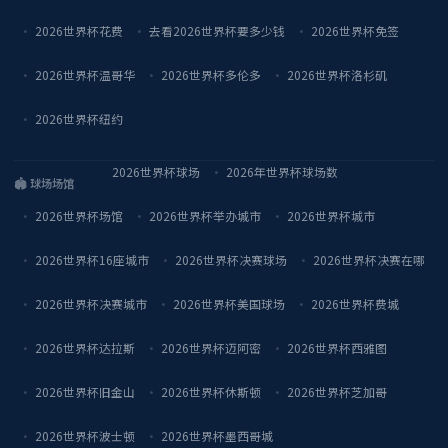
2026世界杯花费
去看2026世界杯要多少钱
2026世界杯免签
2026世界杯温哥华
2026世界杯多伦多
2026世界杯洛杉矶
2026世界杯纽约
2026世界杯球场
2026年世界杯球场数
🏟️ 球场场馆
2026世界杯场馆
2026世界杯举办城市
2026世界杯城市
2026世界杯16座城市
2026世界杯决赛球场
2026世界杯决赛在哪
2026世界杯决赛城市
2026世界杯美国球场
2026世界杯费城
2026世界杯达拉斯
2026世界杯迈阿密
2026世界杯西雅图
2026世界杯旧金山
2026世界杯休斯顿
2026世界杯芝加哥
2026世界杯波士顿
2026世界杯墨西哥城