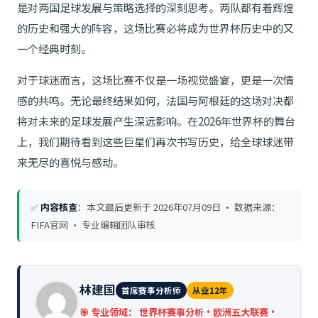
是对两国足球发展与策略选择的深刻思考。两队都有着辉煌
的历史和强大的阵容，这场比赛必将成为世界杯历史中的又
一个经典时刻。
对于球迷而言，这场比赛不仅是一场视觉盛宴，更是一次情
感的共鸣。无论最终结果如何，法国与阿根廷的这场对决都
将对未来的足球发展产生深远影响。在2026年世界杯的舞台
上，我们期待看到这些巨星们再次书写历史，给全球球迷带
来无尽的喜悦与感动。
✅
内容核查
：本文最后更新于
2026年07月09日
· 数据来源：
FIFA官网 · 专业编辑团队审核
林建国
首席赛事分析师
从业12年
🎯 专业领域：
世界杯赛事分析·欧洲五大联赛·