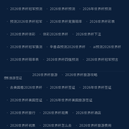
2026世界杯冠军预测
2026世界杯预测
2026年世界杯预测
预测2026世界杯冠军
2026世界杯竞猜赔率
2026世界杯彩票
2026世界杯体彩
体彩2026世界杯
2026世界杯下注
2026世界杯冠军猜测
辛普森预测2026世界杯
ai预测2026世界杯
2026世界杯赔率表
2026世界杯四强预测
2026世界杯冠军预言
2026世界杯旅游
2026世界杯旅游攻略
🗺️ 旅游签证
去美国看2026世界杯
2026世界杯签证
2026年世界杯签证
2026世界杯美国签证
2026年世界杯美国旅游签证
2026世界杯旅行
2026世界杯观赛
2026世界杯酒店
2026世界杯机票
2026世界杯怎么去
2026世界杯旅游费用