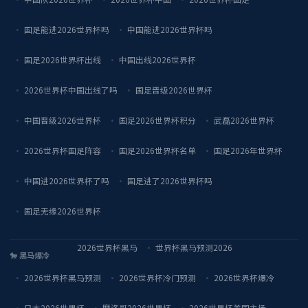
国足能进2026世界杯吗
中国能进2026世界杯吗
国足2026世界杯出线
中国出线2026世界杯
2026世界杯中国出线了吗
国足晋级2026世界杯
中国晋级2026世界杯
国足2026世界杯积分
武磊2026世界杯
2026世界杯国足阵容
国足2026世界杯名单
国足2026年世界杯
中国进2026世界杯了吗
国足进了2026世界杯吗
国足无缘2026世界杯
2026世界杯黑马
世界杯黑马预测2026
🐎 黑马爆冷
2026世界杯黑马预测
2026世界杯冷门预测
2026世界杯爆冷
日本2026世界杯
摩洛哥2026世界杯
2026世界杯美国主场