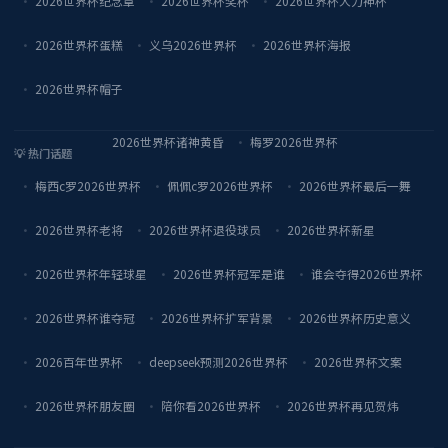
2026世界杯纪念章
2026世界杯奖杯
2026世界杯大力神杯
2026世界杯蛋糕
义乌2026世界杯
2026世界杯海报
2026世界杯帽子
2026世界杯诸神黄昏
梅罗2026世界杯
💡 热门话题
梅西c罗2026世界杯
佩佩c罗2026世界杯
2026世界杯最后一舞
2026世界杯老将
2026世界杯退役球员
2026世界杯新星
2026世界杯年轻球星
2026世界杯冠军是谁
谁会夺得2026世界杯
2026世界杯谁夺冠
2026世界杯扩军背景
2026世界杯历史意义
2026百年世界杯
deepseek预测2026世界杯
2026世界杯文案
2026世界杯朋友圈
陪你看2026世界杯
2026世界杯再见贺炜