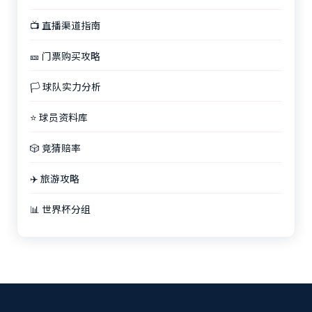
📺 直播渠道指南
🎫 门票购买攻略
🏳️ 球队实力分析
⭐ 球员资料库
🎲 竞猜赔率
✈️ 旅游攻略
📊 世界杯分组