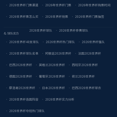
2026世界杯门票渠道
2026年世界杯门票
2026年世界杯购票时间
2026世界杯票怎么买
2026世界杯抢票
2026世界杯门票抽签
2026世界杯球队
2026世界杯参赛球队
💪 球队实力
2026世界杯48支球队
2026世界杯热门球队
2026世界杯强队
2026世界杯球队名单
阿根廷2026世界杯
法国2026世界杯
巴西2026世界杯
英格兰2026世界杯
西班牙2026世界杯
德国2026世界杯
葡萄牙2026世界杯
荷兰2026世界杯
摩洛哥2026世界杯
日本2026世界杯
巴西2026世界杯球衣
2026世界杯各国阵容
2026世界杯实力分析
2026世界杯夺冠热门球队