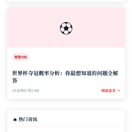
⚽
竞猜分析
世界杯夺冠概率分析：你最想知道的问题全解
答
2026年07月14日
阅读全文 →
🔥 热门资讯