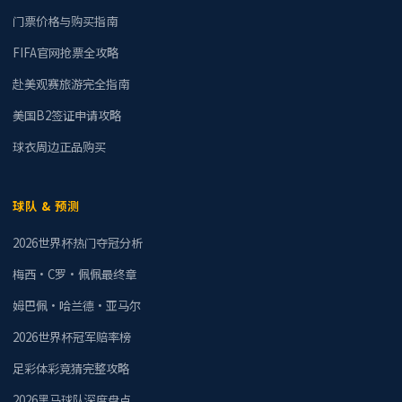
门票价格与购买指南
FIFA官网抢票全攻略
赴美观赛旅游完全指南
美国B2签证申请攻略
球衣周边正品购买
球队 & 预测
2026世界杯热门夺冠分析
梅西·C罗·佩佩最终章
姆巴佩·哈兰德·亚马尔
2026世界杯冠军赔率榜
足彩体彩竞猜完整攻略
2026黑马球队深度盘点