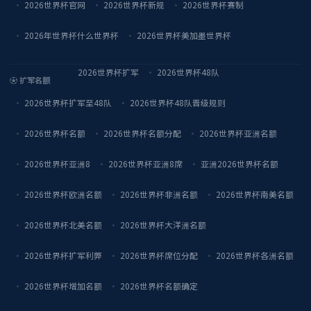
2026世界杯官网
2026世界杯新规
2026世界杯赛制
2026年世界杯什么世界杯
2026世界杯美加墨世界杯
2026世界杯扩军
2026世界杯48队
⚽ 扩军名额
2026世界杯扩军至48队
2026世界杯48队晋级规则
2026世界杯名额
2026世界杯名额分配
2026世界杯亚洲名额
2026世界杯亚洲8
2026世界杯亚洲8席
亚洲2026世界杯名额
2026世界杯欧洲名额
2026世界杯非洲名额
2026世界杯南美名额
2026世界杯北美名额
2026世界杯大洋洲名额
2026世界杯扩军利弊
2026世界杯席位分配
2026世界杯各洲名额
2026世界杯增加名额
2026世界杯名额确定