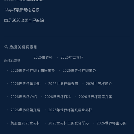
世界杯最新动态速报
国足2026出线全程追踪
🔍 热搜关键词索引
2026世界杯
2026年世界杯
🌐 核心资讯
2026世界杯在哪个国家举办
2026世界杯在哪举办
2026世界杯举办地
2026世界杯举办国
2026世界杯简介
2026世界杯介绍
2026世界杯百科
2026世界杯是第几届
2026世界杯第几届
2026年世界杯第几届世界杯
美加墨2026世界杯
2026世界杯三国联合举办
2026世界杯主办国