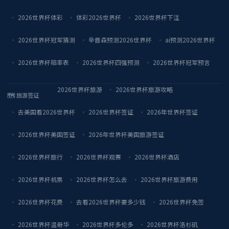
2026世界杯体彩
体彩2026世界杯
2026世界杯下注
2026世界杯冠军猜测
辛普森预测2026世界杯
ai预测2026世界杯
2026世界杯赔率表
2026世界杯四强预测
2026世界杯冠军预言
2026世界杯旅游
2026世界杯旅游攻略
🗺️ 旅游签证
去美国看2026世界杯
2026世界杯签证
2026年世界杯签证
2026世界杯美国签证
2026年世界杯美国旅游签证
2026世界杯旅行
2026世界杯观赛
2026世界杯酒店
2026世界杯机票
2026世界杯怎么去
2026世界杯旅游费用
2026世界杯花费
去看2026世界杯要多少钱
2026世界杯免签
2026世界杯温哥华
2026世界杯多伦多
2026世界杯洛杉矶