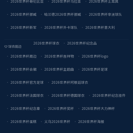
2026世界杯哥伦比亚
2026世界杯乌拉圭
2026世界杯土耳其
2026世界杯挪威
哈兰德2026世界杯挪威
2026世界杯非洲球队
2026世界杯新军
2026世界杯外卡球队
2026世界杯意大利
2026世界杯球衣
2026世界杯纪念品
👕 球衣周边
2026世界杯周边
2026世界杯吉祥物
2026世界杯logo
2026世界杯会徽
2026世界杯主题曲
2026世界杯足球
2026世界杯官方足球
2026世界杯阿根廷球衣
2026世界杯法国球衣
2026世界杯德国球衣
2026世界杯纪念挂件
2026世界杯纪念章
2026世界杯奖杯
2026世界杯大力神杯
2026世界杯蛋糕
义乌2026世界杯
2026世界杯海报