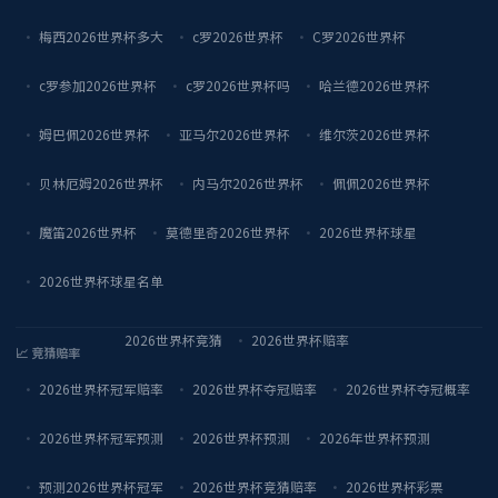
梅西2026世界杯多大
c罗2026世界杯
C罗2026世界杯
c罗参加2026世界杯
c罗2026世界杯吗
哈兰德2026世界杯
姆巴佩2026世界杯
亚马尔2026世界杯
维尔茨2026世界杯
贝林厄姆2026世界杯
内马尔2026世界杯
佩佩2026世界杯
魔笛2026世界杯
莫德里奇2026世界杯
2026世界杯球星
2026世界杯球星名单
2026世界杯竞猜
2026世界杯赔率
📈 竞猜赔率
2026世界杯冠军赔率
2026世界杯夺冠赔率
2026世界杯夺冠概率
2026世界杯冠军预测
2026世界杯预测
2026年世界杯预测
预测2026世界杯冠军
2026世界杯竞猜赔率
2026世界杯彩票