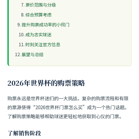
票价范围与分级
综合预算考虑
提升购票成功率的小窍门
成为忠实球迷
时刻关注官方信息
展望与总结
2026年世界杯的购票策略
购票永远是世界杯迷们的一大挑战。复杂的购票流程和有限
的票源使得“2026世界杯门票怎么买”成为一个热门话题。
了解购票策略能够帮助球迷更轻松地获取到心仪的门票。
了解销售阶段