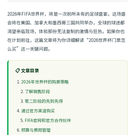
2026年FIFA世界杯，将是一次前所未有的足球盛宴。这场盛
会将在美国、加拿大和墨西哥三国共同举办，全球的球迷都
渴望亲临现场，体验那份无法复制的激情与狂热。如果你也
在计划前往，这篇文章将为你详细解读“2026世界杯门票怎
么买”这一关键问题。
📋
文章目录
2026年世界杯的购票策略
了解销售阶段
第二阶段的先到先得
通过官方渠道购买
FIFA官网和官方合作伙伴
预算与费用管理