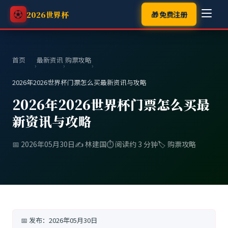
⚽
🎁 免费注册
2026世界杯
首页
最新资讯
购票攻略
›
›
›
2026年2026世界杯门票怎么买最新资讯与攻略
2026年2026世界杯门票怎么买最
新资讯与攻略
📅 2026年05月30日
✍️ 林建国
⏱️ 阅读约 3 分钟
🏷️ 购票攻略
📅 发布：
2026年05月30日