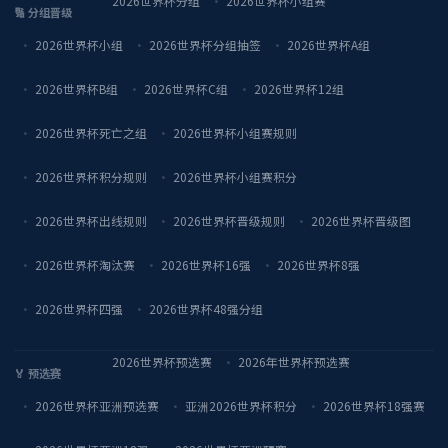
2026世界杯分组
2026世界杯小组赛
🔢 分组晋级
2026世界杯小组
2026世界杯分组抽签
2026世界杯A组
2026世界杯B组
2026世界杯C组
2026世界杯12组
2026世界杯死亡之组
2026世界杯小组赛规则
2026世界杯积分规则
2026世界杯小组赛积分
2026世界杯出线规则
2026世界杯晋级规则
2026世界杯晋级图
2026世界杯淘汰赛
2026世界杯16强
2026世界杯8强
2026世界杯四强
2026世界杯48强分组
2026世界杯预选赛
2026年世界杯预选赛
🏅 预选赛
2026世界杯亚洲预选赛
亚洲2026世界杯积分
2026世界杯18强赛